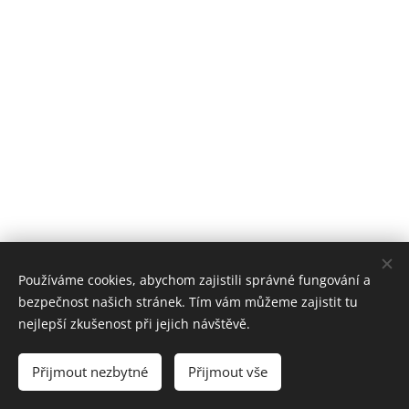
Používáme cookies, abychom zajistili správné fungování a
bezpečnost našich stránek. Tím vám můžeme zajistit tu
nejlepší zkušenost při jejich návštěvě.
Přijmout nezbytné
Přijmout vše
Cookies