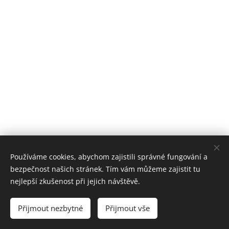
Používáme cookies, abychom zajistili správné fungování a
bezpečnost našich stránek. Tím vám můžeme zajistit tu
nejlepší zkušenost při jejich návštěvě.
Přijmout nezbytné
Přijmout vše
Cookies